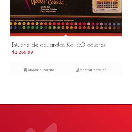
Estuche de acuarelas Koi 60 colores
$
2,269.99
Añadir al carrito
Mostrar detalles