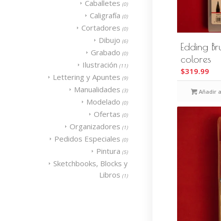
Caballetes
(0)
Caligrafía
(0)
Cortadores
(0)
Dibujo
(6)
Edding Br
Grabado
(0)
colores
Ilustración
(11)
$
319.99
Lettering y Apuntes
(9)
Manualidades
(3)
Añadir a
Modelado
(0)
Ofertas
(0)
Organizadores
(1)
Pedidos Especiales
(0)
Pintura
(5)
Sketchbooks, Blocks y
Libros
(1)