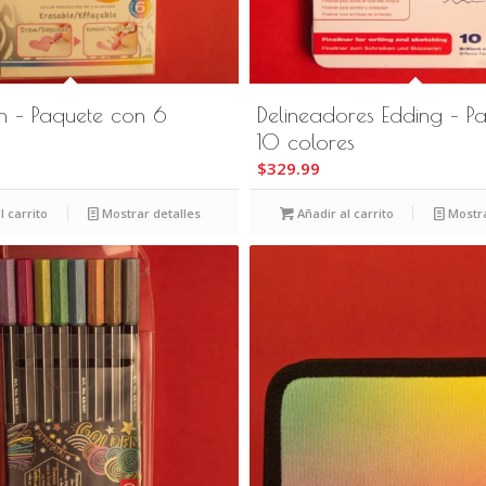
ion – Paquete con 6
Delineadores Edding – P
10 colores
$
329.99
l carrito
Mostrar detalles
Añadir al carrito
Mostra