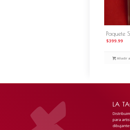
Paquete S
$
399.99
Añadir a
LA TA
Distribui
para artis
dibujante