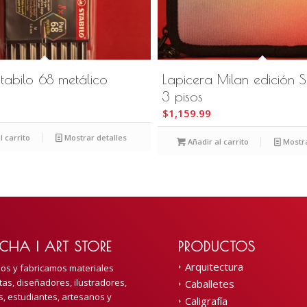
tabilo 68 metálico
Lapicera Milan edición S
3 pisos
$
1,159.99
l carrito
Mostrar detalles
Añadir al carrito
Mostra
CHA | ART STORE
PRODUCTOS
Arquitectura
mos y fabricamos materiales
tas, diseñadores, ilustradores,
Caballetes
s, estudiantes, artesanos y
Caligrafía