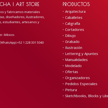
CHA | ART STORE
PRODUCTOS
Arquitectura
mos y fabricamos materiales
tas, diseñadores, ilustradores,
Caballetes
s, estudiantes, artesanos y
Caligrafía
Cortadores
er. México.
Dibujo
Grabado
(WhatsApp) +52 1 228 301 5040
Ilustración
Lettering y Apuntes
Manualidades
Modelado
Ofertas
Organizadores
Pedidos Especiales
Pintura
Sketchbooks, Blocks y Lib