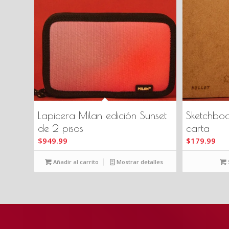
Lapicera Milan edición Sunset
Sketchboo
de 2 pisos
carta
$
949.99
$
179.99
Añadir al carrito
Mostrar detalles