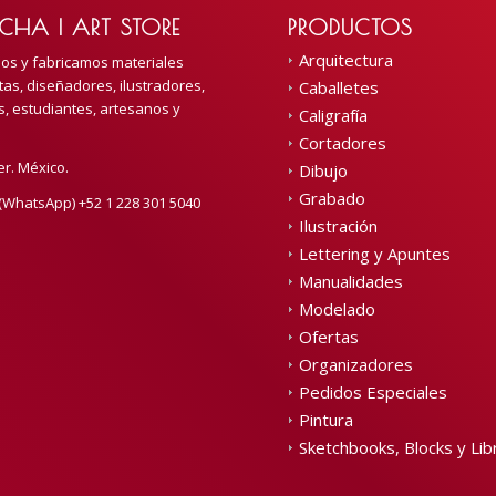
CHA | ART STORE
PRODUCTOS
Arquitectura
mos y fabricamos materiales
tas, diseñadores, ilustradores,
Caballetes
s, estudiantes, artesanos y
Caligrafía
Cortadores
er. México.
Dibujo
Grabado
(WhatsApp) +52 1 228 301 5040
Ilustración
Lettering y Apuntes
Manualidades
Modelado
Ofertas
Organizadores
Pedidos Especiales
Pintura
Sketchbooks, Blocks y Lib