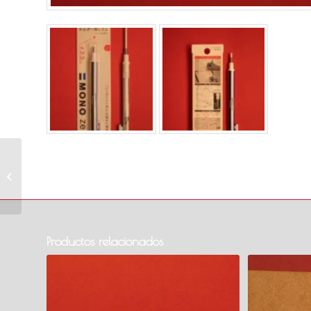
Estuche de acuarelas
Koi 60 colores
Productos relacionados